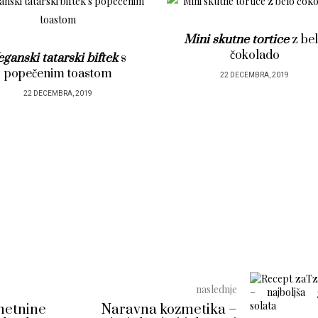
Mini skutne tortice
z belo
Česnova juha
s popeč
čokolado
kruhki
22 DECEMBRA, 2019
22 DECEMBRA, 2019
naslednje
etnine
Naravna kozmetika –