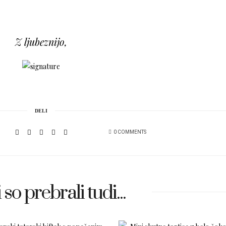
Z ljubeznijo,
DELI
0 COMMENTS
 so prebrali tudi...