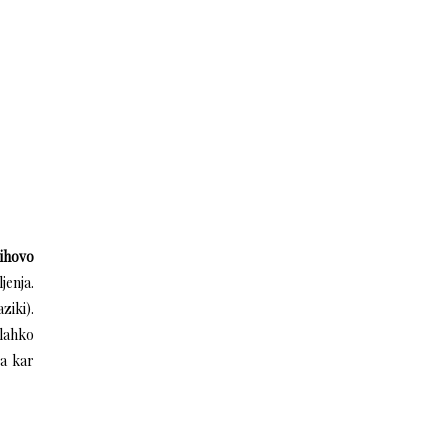
jihovo
jenja.
ziki).
 lahko
pa kar