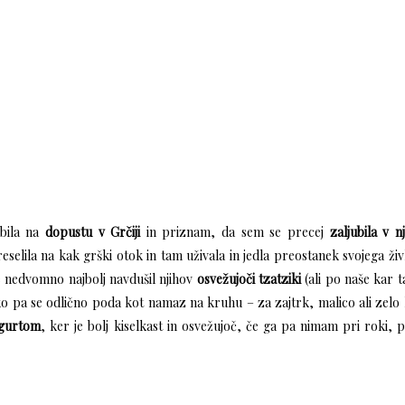
 bila na
dopustu v Grčiji
in priznam, da sem se precej
zaljubila v n
eselila na kak grški otok in tam uživala in jedla preostanek svojega živl
je nedvomno najbolj navdušil njihov
osvežujoči tzatziki
(ali po naše kar ta
o pa se odlično poda kot namaz na kruhu – za zajtrk, malico ali zelo
ogurtom
, ker je bolj kiselkast in osvežujoč, če ga pa nimam pri roki, 