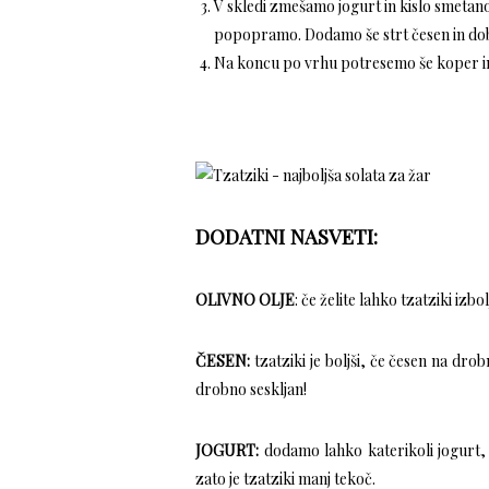
V skledi zmešamo jogurt in kislo smetan
popopramo. Dodamo še strt česen in d
Na koncu po vrhu potresemo še koper in
DODATNI NASVETI:
OLIVNO OLJE
: če želite lahko tzatziki izb
ČESEN:
tzatziki je boljši, če česen na dr
drobno seskljan!
JOGURT:
dodamo lahko katerikoli jogurt, v
zato je tzatziki manj tekoč.