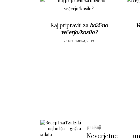
ti za
božično
Veganski tatarski biftek
s
/kosilo?
popečenim toastom
RA, 2019
22 DECEMBRA, 2019
prejšnji
Neverjetne um