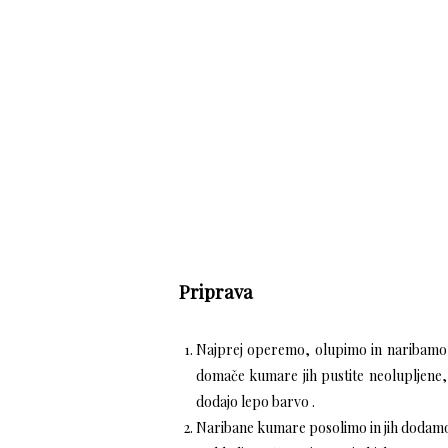
Priprava
Najprej operemo, olupimo in naribamo 
domače kumare jih pustite neolupljene, 
dodajo lepo barvo .
Naribane kumare posolimo in jih dodamo n