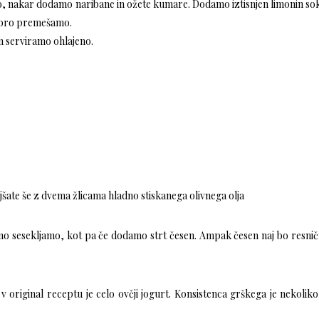
o, nakar dodamo naribane in ožete kumare. Dodamo iztisnjen limonin sok
obro premešamo.
 serviramo ohlajeno.
oljšate še z dvema žlicama hladno stiskanega olivnega olja
obno sesekljamo, kot pa če dodamo strt česen. Ampak česen naj bo resni
 original receptu je celo ovčji jogurt. Konsistenca grškega je nekoliko