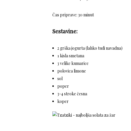
Čas priprave: 30 minut
Sestavine:
2 grška jogurta (lahko tudi navadna)
1 kisla smetana
3 velike kumarice
polovica limone
sol
poper
3-4 stroke česna
koper