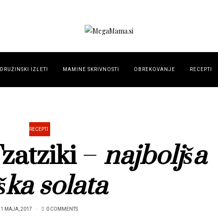
DRUŽINSKI IZLETI
MAMINE SKRIVNOSTI
OBREKOVANJE
RECEPTI
RECEPTI
zatziki
–
najboljša
ška solata
11 MAJA, 2017
0 COMMENTS