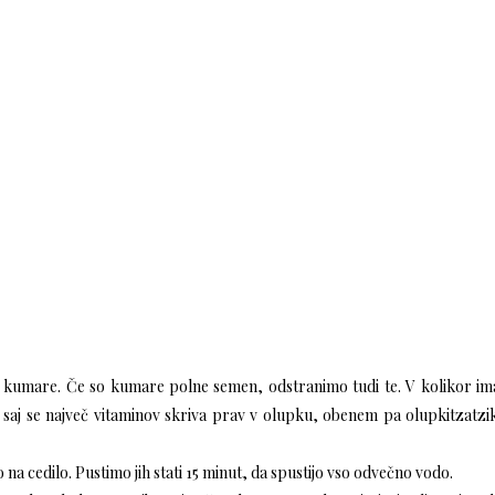
kumare. Če so kumare polne semen, odstranimo tudi te. V kolikor im
saj se največ vitaminov skriva prav v olupku, obenem pa olupkitzatzik
a cedilo. Pustimo jih stati 15 minut, da spustijo vso odvečno vodo.