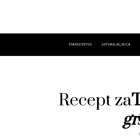
STARŠEVSTVO
USTVARJALNICA
Recept za
T
gr