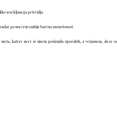
ko sesekljanega peteršilja.
, vendar pa mu črni razbije barvno monotonost.
 meta, katere sicer še nisem poskusila uporabiti, a verjamem, da se o