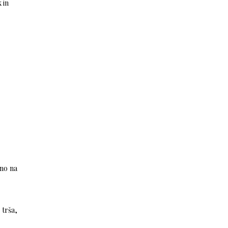
 in
×
čno na
 trša,