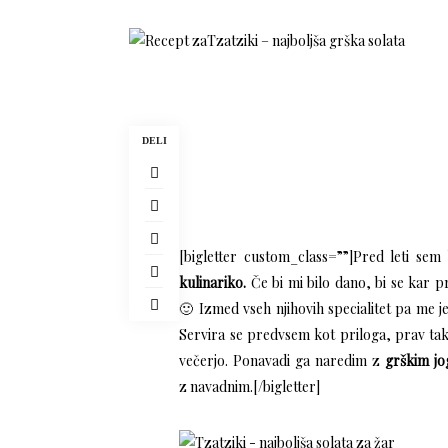
DELI
[bigletter custom_class=””]
P
red leti sem
kulinariko.
Če bi mi bilo dano, bi se kar pr
🙂 Izmed vseh njihovih specialitet pa me 
Servira se predvsem kot priloga, prav tak
večerjo. Ponavadi ga naredim z
grškim j
z navadnim.[/bigletter]