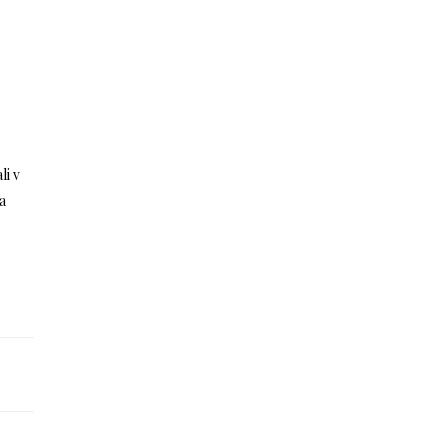
li v
a