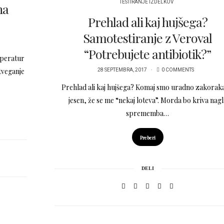
TESTIRANJE IZDELKOV
na
Prehlad ali kaj hujšega?
Samotestiranje z Veroval
“Potrebujete antibiotik?”
mperatur
tveganje
28 SEPTEMBRA, 2017
0 COMMENTS
Prehlad ali kaj hujšega? Komaj smo uradno zakoraka
jesen, že se me “nekaj loteva”. Morda bo kriva nagl
sprememba…
Preberi
DELI