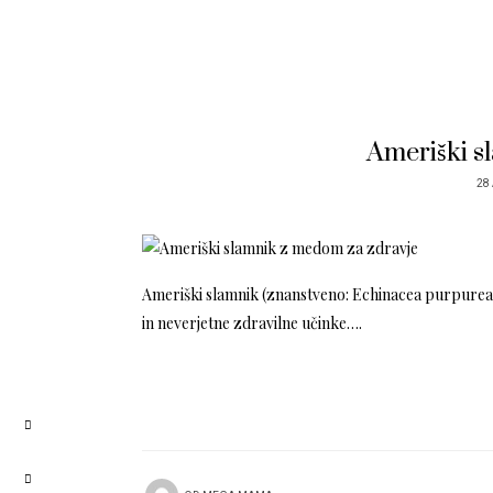
Ameriški s
28
Ameriški slamnik (znanstveno: Echinacea purpurea al
in neverjetne zdravilne učinke….