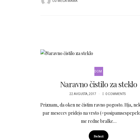
OD
MEGA MAMA
DOM
Naravno čistilo za steklo
22 AVGUSTA, 2017
0 COMMENTS
Priznam, da oken ne čistim ravno pogosto. Hja, nek
par mesecev pridejo na vrsto (#posipamsespepel
me redne bralke…
Preberi