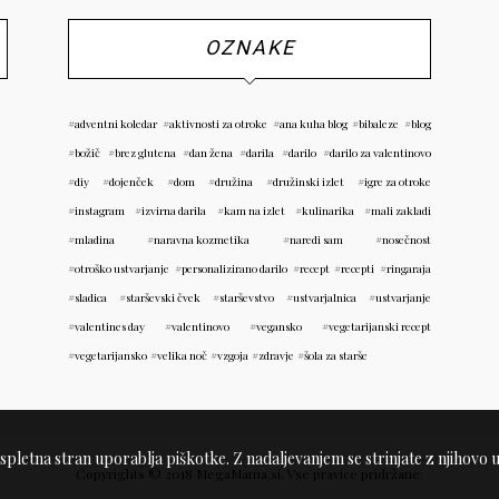
OZNAKE
adventni koledar
aktivnosti za otroke
ana kuha blog
bibaleze
blog
božič
brez glutena
dan žena
darila
darilo
darilo za valentinovo
diy
dojenček
dom
družina
družinski izlet
igre za otroke
instagram
izvirna darila
kam na izlet
kulinarika
mali zakladi
mladina
naravna kozmetika
naredi sam
nosečnost
otroško ustvarjanje
personalizirano darilo
recept
recepti
ringaraja
sladica
starševski čvek
starševstvo
ustvarjalnica
ustvarjanje
valentines day
valentinovo
vegansko
vegetarijanski recept
vegetarijansko
velika noč
vzgoja
zdravje
šola za starše
spletna stran uporablja piškotke. Z nadaljevanjem se strinjate z njihovo
Copyrights © 2018 MegaMama.si. Vse pravice pridržane.