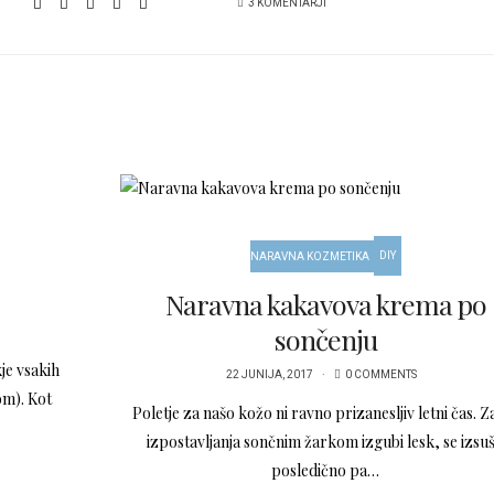
3 KOMENTARJI
DIY
NARAVNA KOZMETIKA
Naravna kakavova krema po
sončenju
je vsakih
22 JUNIJA, 2017
0 COMMENTS
om). Kot
Poletje za našo kožo ni ravno prizanesljiv letni čas. Z
izpostavljanja sončnim žarkom izgubi lesk, se izsuš
posledično pa…