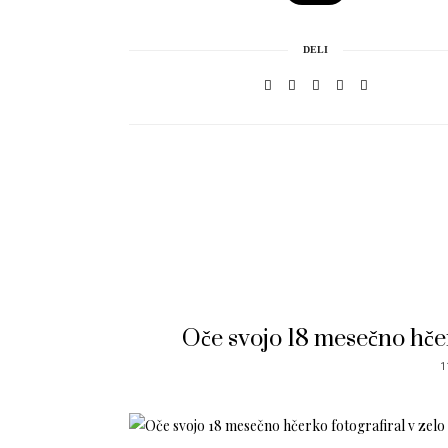
DELI
Oče svojo 18 mesečno hčer
1