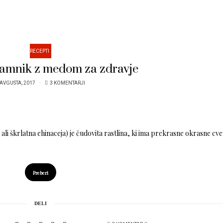
RECEPTI
lamnik z medom za zdravje
 AVGUSTA, 2017
3 KOMENTARJI
i škrlatna ehinaceja) je čudovita rastlina, ki ima prekrasne okrasne cv
Preberi
DELI