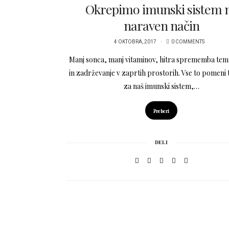
Okrepimo imunski sistem 
naraven način
4 OKTOBRA, 2017
0 COMMENTS
Manj sonca, manj vitaminov, hitra sprememba te
in zadrževanje v zaprtih prostorih. Vse to pomeni 
za naš imunski sistem,…
Preberi
DELI