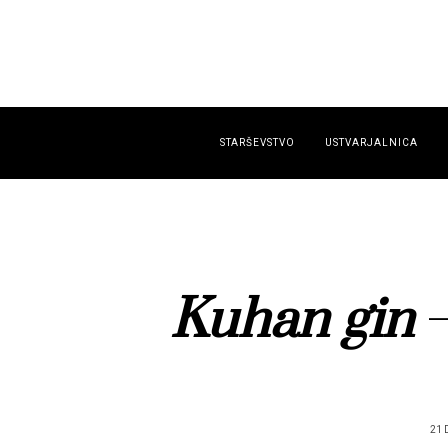
STARŠEVSTVO
USTVARJALNICA
Kuhan gin
–
21 