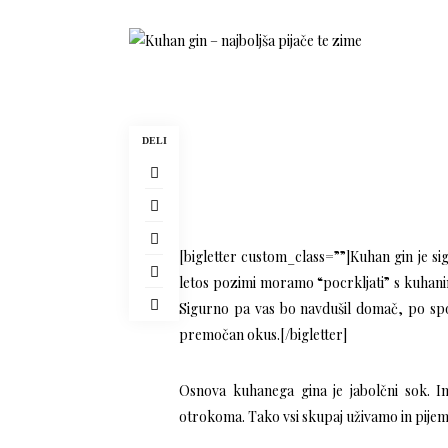
DELI
[bigletter custom_class=””]Kuhan gin je sig
letos pozimi moramo “pocrkljati” s kuhanim 
Sigurno pa vas bo navdušil domač, po spo
premočan okus.[/bigletter]
Osnova kuhanega gina je jabolčni sok. 
otrokoma. Tako vsi skupaj uživamo in pijem 