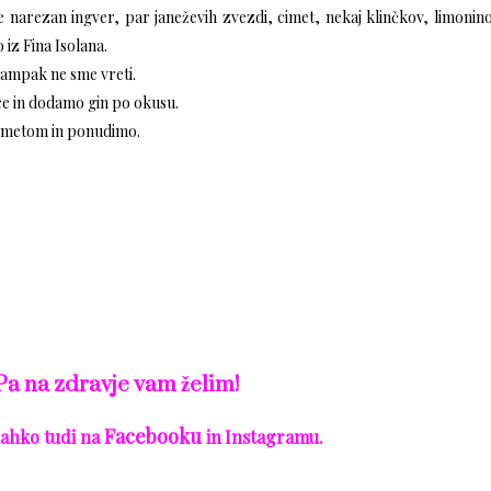
arezan ingver, par janeževih zvezdi, cimet, nekaj klinčkov, limonino
o
iz
Fina Isolana
.
ampak ne sme vreti.
e in dodamo gin po okusu.
cimetom in ponudimo.
Pa na zdravje vam želim
!
Facebooku
lahko tudi na
in
Instagramu.