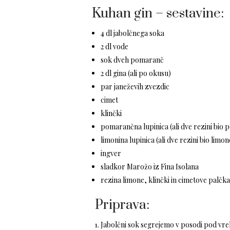
Kuhan gin – sestavine:
4 dl jabolčnega soka
2 dl vode
sok dveh pomaranč
2 dl gina (ali po okusu)
par janeževih zvezdic
cimet
klinčki
pomarančna lupinica (ali dve rezini bio
limonina lupinica (ali dve rezini bio limon
ingver
sladkor
Marožo
iz
Fina Isolana
rezina limone, klinčki in cimetove palčka
Priprava:
Jabolčni sok segrejemo v posodi pod vrel