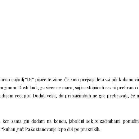
urno najbolj “IN” pijače te zime. Če smo prejšnja leta vsi pili kuhano vi
ginom. Dosti ljudi, ga sicer ne mara, saj na stojnicah res ni pretirano 
dnjem receptu. Dodati velja, da pri začimbah ne gre pretiravati, če 
In ker sama gin dodam na koncu, jabolčni sok z začimbami ponudim
“kuhan gin”. Pa še stanovanje lepo diši po praznikih.