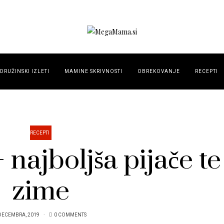
DRUŽINSKI IZLETI
MAMINE SKRIVNOSTI
OBREKOVANJE
RECEPTI
RECEPTI
 najboljša pijače te
zime
DECEMBRA, 2019
0 COMMENTS