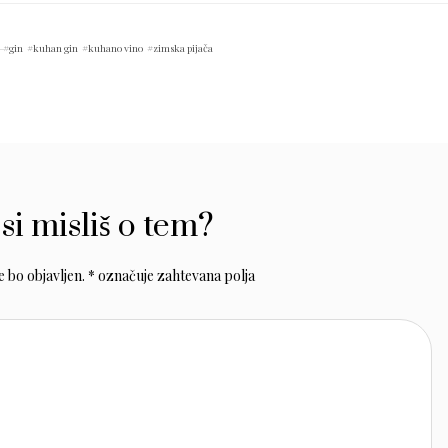
gin
kuhan gin
kuhano vino
zimska pijača
 si misliš o tem?
 bo objavljen.
*
označuje zahtevana polja