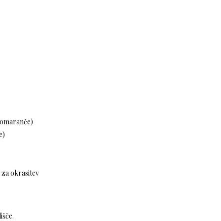
 pomaranče)
e)
 za okrasitev
išče.