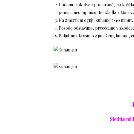
Dodamo sok dveh pomaranč, na koščke n
pomarančo lupinico, ter sladkor
Marož
Na zmernem ognju kuhamo 5-10 minut, 
Posodo odstavimo, precedimo v skodelic
Poljubno okrasimo z janežem, limono, 
Sledite mi 