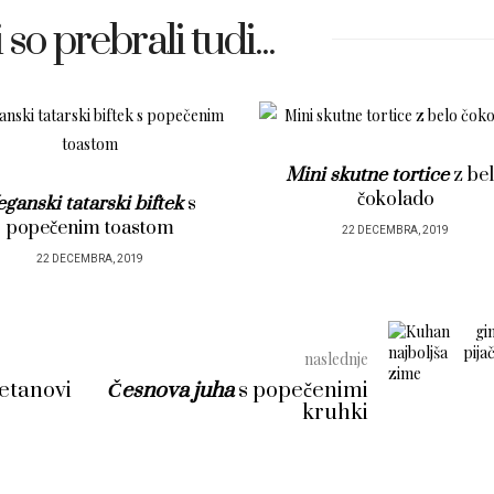
 so prebrali tudi...
Mini skutne tortice
z belo
Česnova juha
s popeče
čokolado
kruhki
22 DECEMBRA, 2019
22 DECEMBRA, 2019
naslednje
metanovi
Česnova juha
s popečenimi
kruhki