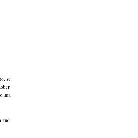
no, se
dober.
ne ima
 tudi