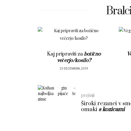
Bralci
i za
božično
Veganski tatarski biftek
s
kosilo?
popečenim toastom
A, 2019
22 DECEMBRA, 2019
prejšnji
Široki rezanci v s
omaki
s kozicami