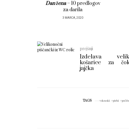
 predlogov
10 predlogov za
ila
Valentinova darila
2020
11 FEBRUARJA, 2020
prejšnji
Izdelava velik
košarice za čok
jajčka
TAGS
okraski
pirhi
počit