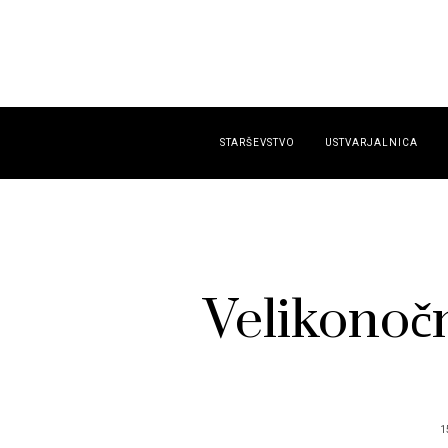
STARŠEVSTVO
USTVARJALNICA
Velikonočn
1