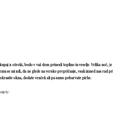
skupaj z otroki, bodo v vaš dom prinesli toplino in veselje. Velika noč, je
emu se mi zdi, da ne glede na versko prepričanje, vsak izmed nas rad pr
okrasite okna, dodate venček ali pa samo pobarvate pirhe.
ujete: