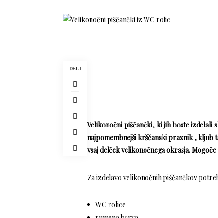
DELI
Velikonočni piščančki, ki jih boste izdelali 
najpomembnejši krščanski praznik , kljub t
vsaj delček velikonočnega okrasja. Mogoče 
Za izdelavo velikonočnih piščančkov potreb
WC rolice
rumena barva