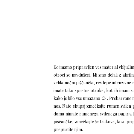
Ko imamo pripravljen ves material vključimo
otroci so navdušeni. Mi smo delali z akri
velikonočni piščančki, res lepe intenzivne
imate tako spretne otroke, kot jih imam s
kako je bilo vse umazano 😉 . Prebarvane ro
nos. Nato skupaj zmečkajte rumen svilen pa
doma nimate rumenega svilenega papirja la
piščančke, zmečkajte še trakove, ki so pr
prepustite njim.