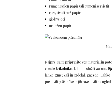
rumen svilen papir (ali rumeni servieti)
rjav, siv ali bež papir
gibljive oči
oranžen papir
Mate
Najprej sami pripravite ves material in pote
v male trikotnike
, ki bodo služili za nos.
Rj
lahko zmečkali in izdelali gnezdo. Lahko
postavili piščančke in jih razstavili na ogled.