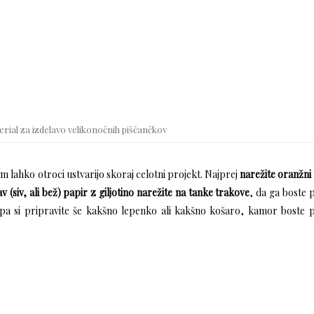
rial za izdelavo velikonočnih piščančkov
m lahko otroci ustvarijo skoraj celotni projekt. Najprej
narežite oranžni
av (siv, ali bež) papir z giljotino narežite na tanke trakove
, da ga boste
 pa si pripravite še kakšno lepenko ali kakšno košaro, kamor boste