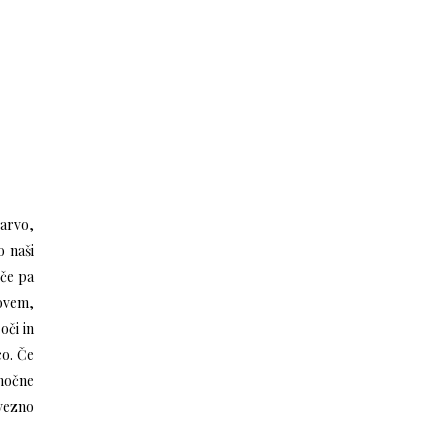
arvo,
o naši
 če pa
povem,
oči in
co. Če
onočne
bvezno