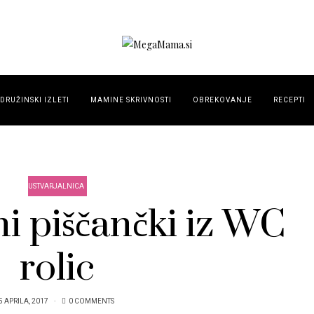
DRUŽINSKI IZLETI
MAMINE SKRIVNOSTI
OBREKOVANJE
RECEPTI
USTVARJALNICA
i piščančki iz WC
rolic
5 APRILA, 2017
0 COMMENTS