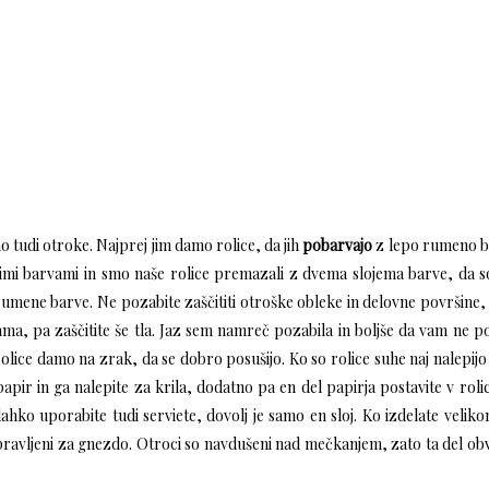
 tudi otroke. Najprej jim damo rolice, da jih
pobarvajo
z lepo rumeno b
lnimi barvami in smo naše rolice premazali z dvema slojema barve, da s
 rumene barve. Ne pozabite zaščititi otroške obleke in delovne površine,
ama, pa zaščitite še tla. Jaz sem namreč pozabila in boljše da vam ne 
lice damo na zrak, da se dobro posušijo. Ko so rolice suhe naj nalepijo 
pir in ga nalepite za krila, dodatno pa en del papirja postavite v roli
hko uporabite tudi serviete, dovolj je samo en sloj. Ko izdelate velik
ipravljeni za gnezdo. Otroci so navdušeni nad mečkanjem, zato ta del o