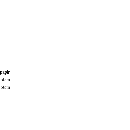
 papir
 potem
 potem