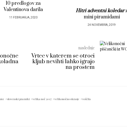
Hitri adventni koledar
z
Popolno darilo
za
mini piramidami
vzgojiteljice v vrtcu
24 NOVEMBRA, 2019
28 MAJA, 2019
naslednje
onočne
Vrtec v katerem se otroci
oladna
kljub nevihti lahko igrajo
na prostem
nice
slovenski prazniki
velika noč 2017
velikonočno okrasje
voščila