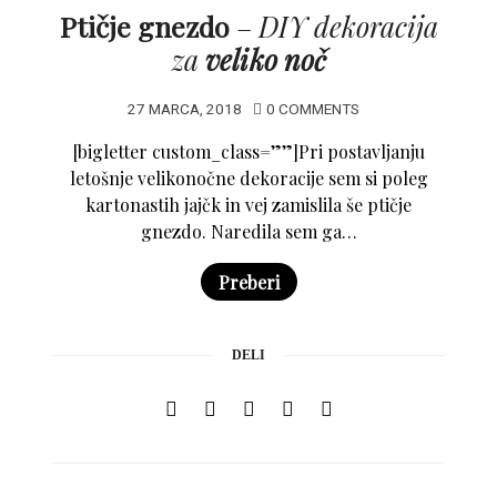
Ptičje gnezdo
–
DIY dekoracija
za
veliko noč
27 MARCA, 2018
0 COMMENTS
[bigletter custom_class=””]Pri postavljanju
letošnje velikonočne dekoracije sem si poleg
kartonastih jajčk in vej zamislila še ptičje
gnezdo. Naredila sem ga…
Preberi
DELI