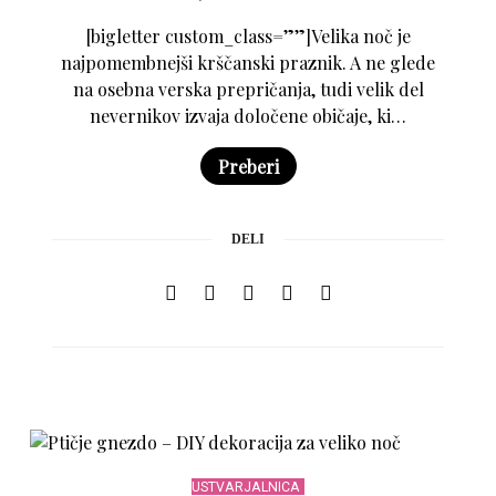
[bigletter custom_class=””]Velika noč je
najpomembnejši krščanski praznik. A ne glede
na osebna verska prepričanja, tudi velik del
nevernikov izvaja določene običaje, ki…
Preberi
DELI
USTVARJALNICA