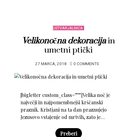
USTVARJALNICA
Velikonočna dekoracija
in
umetni ptički
27 MARCA, 2018
0 COMMENTS
[bigletter custom_class=””]Velika noč je
največji in najpomembnejši krščanski
praznik. Kristjani na ta dan praznujejo
Jezusovo vstajenje od mrtvih, zato je…
Preberi