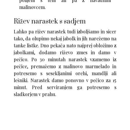
polijem s tem ali pa z navadnim
malinovcem.
Rižev narastek s sadjem
Lahko pa rižev narastek tudi izboljšamo in sicer
tako, da olupimo nekaj jabolk in jih narežemo na
tanke listke. Dno pekača nato najprej obložimo z
jabolkami, dodamo riževo zmes in damo v
pečico. Po 30 minutah narastek vzamemo iz
pečice, premažemo z malinovo marmelado in
potresemo s sesekljanimi orehi, mandlji ali
lešniki. Narastek damo ponovno v pečico za 15
minut. Pred serviranjem ga potresemo s
sladkorjem v prahu.