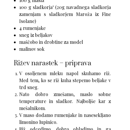
100 g masla
100 g sladkorja¹ (20g navadnega sladkorja
zamenjam s sladkorjem
Maroža
iz
Fine
Isolane
)
4 rumenjake
sneg iz beljakov
maščobo in drobtine za model
malinov sok
Rižev narastek – priprava
V osoljenem mleku napol skuhamo riž.
Med tem, ko se riž kuha stepemo beljake v
trd sneg.
Nato dobro zmešamo, maslo sobne
temperature in sladkor. Najboljše kar z
mešalnikom.
V maso dodamo rumenjake in nasesekljano
limonino lupinico.
Riž odcedimo, dobro ohladimo in ga