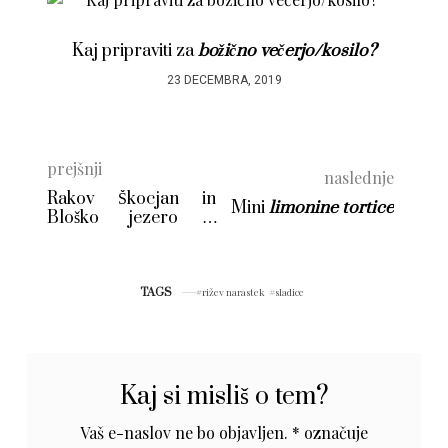
Kaj pripraviti za
božično večerjo/kosilo?
V
23 DECEMBRA, 2019
prejšnji
naslednje
Rakov Škocjan in
Mini
limonine tortice
Bloško jezero –
nasvet za izlet
TAGS
rižev narastek
sladice
Kaj si misliš o tem?
Vaš e-naslov ne bo objavljen.
*
označuje