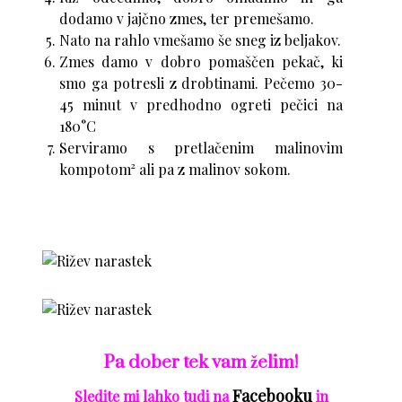
dodamo v jajčno zmes, ter premešamo.
Nato na rahlo vmešamo še sneg iz beljakov.
Zmes damo v dobro pomaščen pekač, ki
smo ga potresli z drobtinami. Pečemo 30-
45 minut v predhodno ogreti pečici na
180°C
Serviramo s pretlačenim malinovim
kompotom² ali pa z malinov sokom.
Pa dober tek vam želim
!
Facebooku
Sledite mi lahko tudi na
in