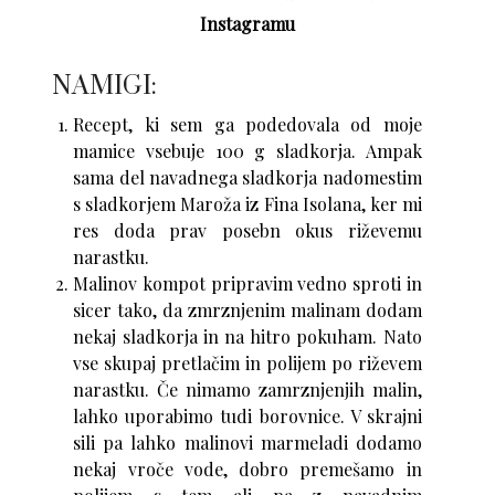
Instagramu
NAMIGI:
Recept, ki sem ga podedovala od moje
mamice vsebuje 100 g sladkorja. Ampak
sama del navadnega sladkorja nadomestim
s sladkorjem
Maroža
iz
Fina Isolana
, ker mi
res doda prav posebn okus riževemu
narastku.
Malinov kompot pripravim vedno sproti in
sicer tako, da zmrznjenim malinam dodam
nekaj sladkorja in na hitro pokuham. Nato
vse skupaj pretlačim in polijem po riževem
narastku. Če nimamo zamrznjenjih malin,
lahko uporabimo tudi borovnice. V skrajni
sili pa lahko malinovi marmeladi dodamo
nekaj vroče vode, dobro premešamo in