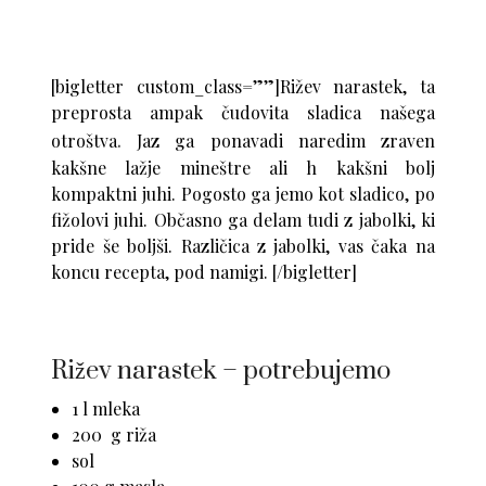
[bigletter custom_class=””]Rižev narastek, ta
preprosta ampak čudovita sladica našega
.
otroštva
Jaz ga ponavadi naredim zraven
kakšne lažje mineštre ali h kakšni bolj
kompaktni juhi. Pogosto ga jemo kot sladico, po
fižolovi juhi. Občasno ga delam tudi z jabolki, ki
pride še boljši. Različica z jabolki, vas čaka na
koncu recepta, pod namigi. [/bigletter]
Rižev narastek – potrebujemo
1 l mleka
200 g riža
sol