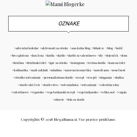
OZNAKE
adventni koledar
aktivnosti za otroke
ana kuha blog
bibaleze
blog
božič
brez glutena
dan žena
darila
darilo
darilo za valentinovo
diy
dojenček
dom
družina
družinski izlet
igre za otroke
instagram
izvirna darila
kam na izlet
kulinarika
mali zakladi
mladina
naravna kozmetika
naredi sam
nosečnost
otroško ustvarjanje
personalizirano darilo
recept
recepti
ringaraja
sladica
starševski čvek
starševstvo
ustvarjalnica
ustvarjanje
valentines day
valentinovo
vegansko
vegetarijanski recept
vegetarijansko
velika noč
vzgoja
zdravje
šola za starše
Copyrights © 2018 MegaMama.si. Vse pravice pridržane.