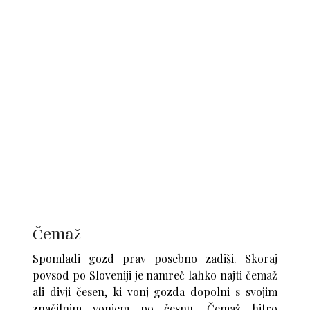
Čemaž
Spomladi gozd prav posebno zadiši. Skoraj
povsod po Sloveniji je namreč lahko najti čemaž
ali divji česen, ki vonj gozda dopolni s svojim
značilnim vonjem po česnu. Čemaž hitro