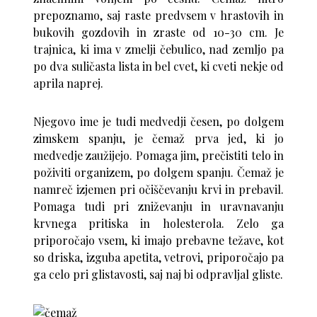
prepoznamo, saj raste predvsem v hrastovih in
bukovih gozdovih in zraste od 10-30 cm. Je
trajnica, ki ima v zmelji čebulico, nad zemljo pa
po dva suličasta lista in bel cvet, ki cveti nekje od
aprila naprej.
Njegovo ime je tudi medvedji česen, po dolgem
zimskem spanju, je čemaž prva jed, ki jo
medvedje zaužijejo. Pomaga jim, prečistiti telo in
poživiti organizem, po dolgem spanju. Čemaž je
namreč izjemen pri očiščevanju krvi in prebavil.
Pomaga tudi pri zniževanju in uravnavanju
krvnega pritiska in holesterola. Zelo ga
priporočajo vsem, ki imajo prebavne težave, kot
so driska, izguba apetita, vetrovi, priporočajo pa
ga celo pri glistavosti, saj naj bi odpravljal gliste.