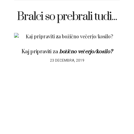
Bralci so prebrali tudi...
Kaj pripraviti za
božično večerjo/kosilo?
V
23 DECEMBRA, 2019