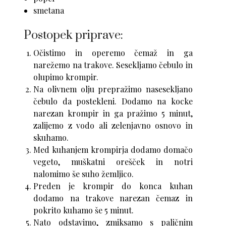
smetana
Postopek priprave:
Očistimo in operemo čemaž in ga
narežemo na trakove. Sesekljamo čebulo in
olupimo krompir.
Na olivnem olju prepražimo nasesekljano
čebulo da postekleni. Dodamo na kocke
narezan krompir in ga pražimo 5 minut,
zalijemo z vodo ali zelenjavno osnovo in
skuhamo.
Med kuhanjem krompirja dodamo domačo
vegeto, muškatni orešček in notri
nalomimo še suho žemljico.
Preden je krompir do konca kuhan
dodamo na trakove narezan čemaz in
pokrito kuhamo še 5 minut.
Nato odstavimo, zmiksamo s paličnim