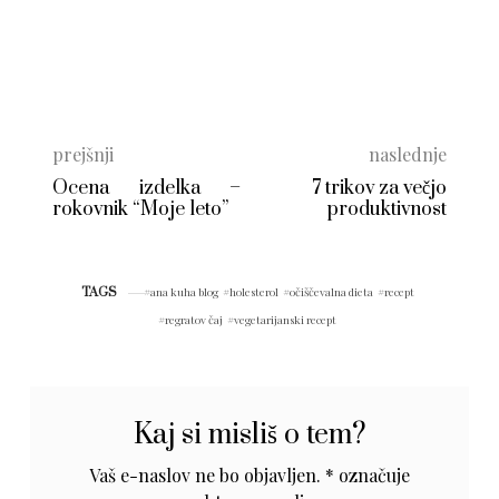
prejšnji
naslednje
Ocena izdelka –
7 trikov za večjo
rokovnik “Moje leto”
produktivnost
TAGS
ana kuha blog
holesterol
očiščevalna dieta
recept
regratov čaj
vegetarijanski recept
Kaj si misliš o tem?
Vaš e-naslov ne bo objavljen.
*
označuje