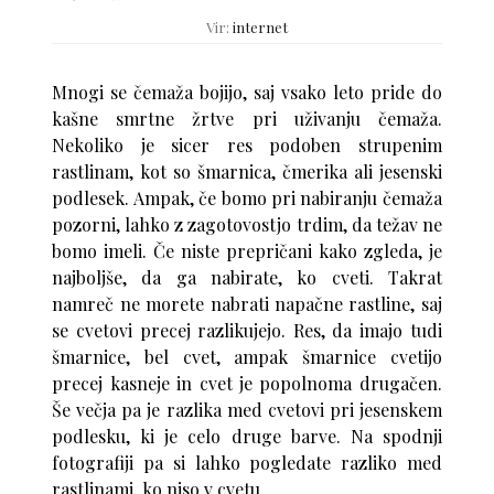
Vir:
internet
Mnogi se čemaža bojijo, saj vsako leto pride do
kašne smrtne žrtve pri uživanju čemaža.
Nekoliko je sicer res podoben strupenim
rastlinam, kot so šmarnica, čmerika ali jesenski
podlesek. Ampak, če bomo pri nabiranju čemaža
pozorni, lahko z zagotovostjo trdim, da težav ne
bomo imeli. Če niste prepričani kako zgleda, je
najboljše, da ga nabirate, ko cveti. Takrat
namreč ne morete nabrati napačne rastline, saj
se cvetovi precej razlikujejo. Res, da imajo tudi
šmarnice, bel cvet, ampak šmarnice cvetijo
precej kasneje in cvet je popolnoma drugačen.
Še večja pa je razlika med cvetovi pri jesenskem
podlesku, ki je celo druge barve. Na spodnji
fotografiji pa si lahko pogledate razliko med
rastlinami, ko niso v cvetu.