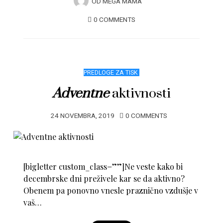
OD
MEGA MAMA
0 COMMENTS
PREDLOGE ZA TISK
Adventne
aktivnosti
24 NOVEMBRA, 2019
0 COMMENTS
[bigletter custom_class=””]Ne veste kako bi
decembrske dni preživele kar se da aktivno?
Obenem pa ponovno vnesle praznično vzdušje v
vaš…