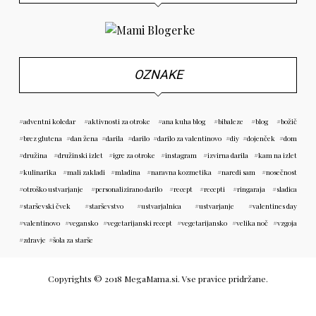
OZNAKE
adventni koledar
aktivnosti za otroke
ana kuha blog
bibaleze
blog
božič
brez glutena
dan žena
darila
darilo
darilo za valentinovo
diy
dojenček
dom
družina
družinski izlet
igre za otroke
instagram
izvirna darila
kam na izlet
kulinarika
mali zakladi
mladina
naravna kozmetika
naredi sam
nosečnost
otroško ustvarjanje
personalizirano darilo
recept
recepti
ringaraja
sladica
starševski čvek
starševstvo
ustvarjalnica
ustvarjanje
valentines day
valentinovo
vegansko
vegetarijanski recept
vegetarijansko
velika noč
vzgoja
zdravje
šola za starše
Copyrights © 2018 MegaMama.si. Vse pravice pridržane.