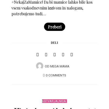
#NekajZaMamice! Da bi mamice lahko bile kos
vsem vsakodnevnim izzivom in nalogam,
potrebujemo tudi…
Preberi
DELI
OD
MEGA MAMA
0 COMMENTS
USTVARJALNICA