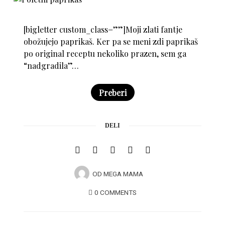
[bigletter custom_class=””]Moji zlati fantje
obožujejo paprikaš. Ker pa se meni zdi paprikaš
po original receptu nekoliko prazen, sem ga
“nadgradila”…
×
Preberi
DELI
OD
MEGA MAMA
0 COMMENTS