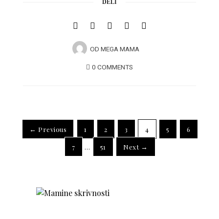
DELI
OD
MEGA MAMA
0 COMMENTS
← Previous
1
2
3
4
5
6
7
…
51
Next →