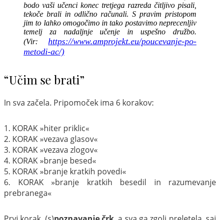
bodo vaši učenci konec tretjega razreda čitljivo pisali,
tekoče brali in odlično računali. S pravim pristopom
jim to lahko omogočimo in tako postavimo neprecenljiv
temelj za nadaljnje učenje in uspešno družbo.
https://www.amprojekt.eu/poucevanje-po-
(Vir:
metodi-ac/)
“Učim se brati”
In sva začela. Pripomoček ima 6 korakov:
1. KORAK »hiter priklic«
2. KORAK »vezava glasov«
3. KORAK »vezava zlogov«
4. KORAK »branje besed«
5. KORAK »branje kratkih povedi«
6. KORAK »branje kratkih besedil in razumevanje
prebranega«
Prvi korak, (s)
poznavanje črk
, a sva ga zgolj preletela, saj