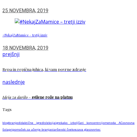
25 NOVEMBRA, 2019
#NekajZaMamice – tretji izziv
18 NOVEMBRA, 2019
prejšnji
Repa in repična juhica, ki vam povrne zdravje
naslednje
Ideja za darilo
–
svilene rože na platnu
Tags
blog
branje
didaktične igre
disleksija
igre
kako izboljšati koncentrcijo
metoda AC
osnovna
šola
pripomoček za učenje branja
starševski čvek
vezava glasov
vrtec