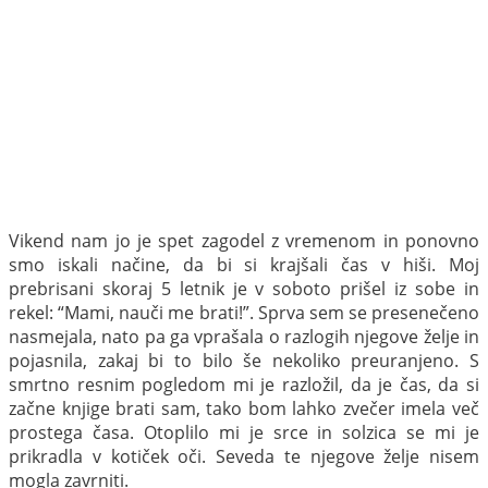
Vikend nam jo je spet zagodel z vremenom in ponovno
smo iskali načine, da bi si krajšali čas v hiši. Moj
prebrisani skoraj 5 letnik je v soboto prišel iz sobe in
rekel: “Mami, nauči me brati!”. Sprva sem se presenečeno
nasmejala, nato pa ga vprašala o razlogih njegove želje in
pojasnila, zakaj bi to bilo še nekoliko preuranjeno. S
smrtno resnim pogledom mi je razložil, da je čas, da si
začne knjige brati sam, tako bom lahko zvečer imela več
prostega časa.
Otoplilo mi je srce in solzica se mi je
prikradla v kotiček oči. Seveda te njegove želje nisem
mogla zavrniti.