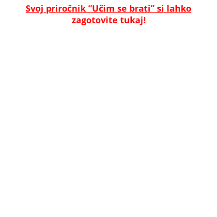
Svoj priročnik “Učim se brati” si lahko
zagotovite tukaj!