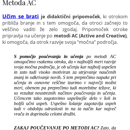
Metoda AC
Učim se brati
je didaktični pripomoček
, ki otrokom
približa branje in s tem omogoča, da otroci začnejo to
veščino vaditi že zelo zgodaj. Pripomoček otroke
pripravlja na učenje po
metodi AC (Active and Creative)
,
ki omogoča, da otrok razvije svoja “močna” področja.
S pomočjo poučevanja in učenja
po metodi AC
omogočimo vsakemu otroku, da v najboljši meri razvije
svoja močna področja, je ob učenju kar najbolj uspešen
in zato tudi visoko motiviran za utrjevanje naučenih
znanj in odkrivanje novih. S tem preprečimo napake pri
učenju in osnovne veščine izurimo v največji možni
meri, obenem pa preprečimo tudi morebitne težave, ki
so rezultat neustreznih načinov poučevanja in učenja.
Učencem tako zagotovimo uspešnejše delo v šoli in
boljši učni uspeh. Uspešno šolanje zagotavlja uspeh
tudi v obdobju odraslosti in na ta način kar največ
vrača in doprinaša celotni družbi.
ZAKAJ POUČEVANJE PO METODI AC?
Zato, da