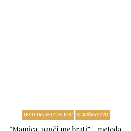
TESTIRANJE IZDELKOV
STARŠEVSTVO
“Mamica, nauči me brati” – metoda