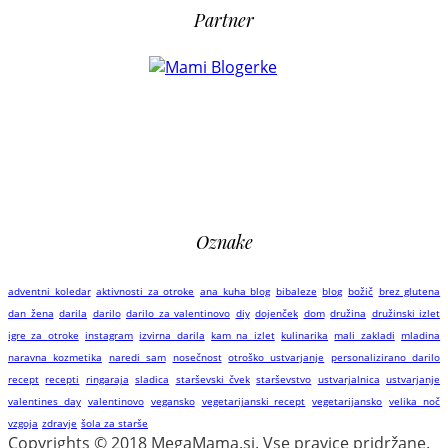
Partner
Oznake
adventni koledar
aktivnosti za otroke
ana kuha blog
bibaleze
blog
božič
brez glutena
dan žena
darila
darilo
darilo za valentinovo
diy
dojenček
dom
družina
družinski izlet
igre za otroke
instagram
izvirna darila
kam na izlet
kulinarika
mali zakladi
mladina
naravna kozmetika
naredi sam
nosečnost
otroško ustvarjanje
personalizirano darilo
recept
recepti
ringaraja
sladica
starševski čvek
starševstvo
ustvarjalnica
ustvarjanje
valentines day
valentinovo
vegansko
vegetarijanski recept
vegetarijansko
velika noč
vzgoja
zdravje
šola za starše
Copyrights © 2018 MegaMama.si. Vse pravice pridržane.