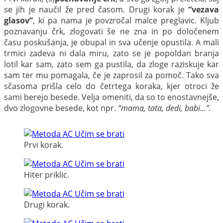
se jih je naučil že pred časom. Drugi korak je
“vezava
glasov”
, ki pa nama je povzročal malce preglavic. Kljub
poznavanju črk, zlogovati še ne zna in po določenem
času poskušanja, je obupal in sva učenje opustila. A mali
trmici zadeva ni dala miru, zato se je popoldan branja
lotil kar sam, zato sem ga pustila, da zloge raziskuje kar
sam ter mu pomagala, če je zaprosil za pomoč. Tako sva
sčasoma prišla celo do četrtega koraka, kjer otroci že
sami berejo besede. Velja omeniti, da so to enostavnejše,
dvo zlogovne besede, kot npr.
“mama, tata, dedi, babi…”.
Prvi korak.
Hiter priklic.
Drugi korak.