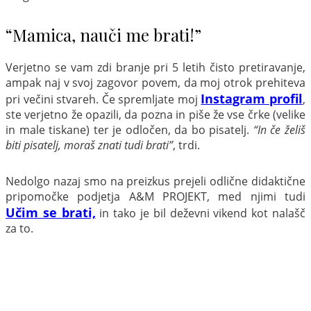
“Mamica, nauči me brati!”
Verjetno se vam zdi branje pri 5 letih čisto pretiravanje,
ampak naj v svoj zagovor povem, da moj otrok prehiteva
Instagram profil
pri večini stvareh. Če spremljate moj
,
ste verjetno že opazili, da pozna in piše že vse črke (velike
in male tiskane) ter je odločen, da bo pisatelj.
“In če želiš
biti pisatelj, moraš znati tudi brati”
, trdi.
Nedolgo nazaj smo na preizkus prejeli odlične didaktične
pripomočke podjetja A&M PROJEKT, med njimi tudi
Učim se brati,
in tako je bil deževni vikend kot nalašč
za to.