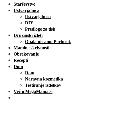
Starševstvo
Ustvarjalnica
Ustvarjalnica
DIY
Predloge za tisk
Družinski izleti
Obala ni samo Portorož
Mamine skrivnosti
Obrekovanje
Recepti
Dom
Dom
Naravna kozmetika
Testiranje izdelkov
Več o MegaMama.si