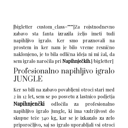
[bigletter custom_class=””]Za rojstnodnevno
zabavo sta fanta izrazila željo imeti tudi
napihljivo igralo. Ker smo praznovali na
prostem in ker nam je bilo vreme resnično
naklonjeno, je to bila odlična ideja ni mi žal, da
sem igralo naročila pri
Napihnječkih
.[/bigletter]
Profesionalno napihljivo igralo
JUNGLE
Ker so bili na zabavo povabljeni otroci stari med
2 in 12 let, sem se po posvetu z lastnico podjetja
Napihnjenčki
odločila za profesionalno
napihljivo igralo Jungle, ki ima vzdržjivost do
skupne teže 340 kg, kar se je izkazalo za zelo
priporočljivo, saj so igralo uporabljali vsi otroci