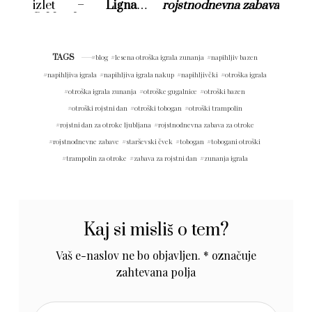
izlet –
Lignano
rojstnodnevna zabava
Sabbiadoro
TAGS
blog
lesena otroška igrala zunanja
napihljiv bazen
napihljiva igrala
napihljiva igrala nakup
napihljivčki
otroška igrala
otroška igrala zunanja
otroške gugalnice
otroški bazen
otroški rojstni dan
otroški tobogan
otroški trampolin
rojstni dan za otroke ljubljana
rojstnodnevna zabava za otroke
rojstnodnevne zabave
starševski čvek
tobogan
tobogani otroški
trampolin za otroke
zabava za rojstni dan
zunanja igrala
Kaj si misliš o tem?
Vaš e-naslov ne bo objavljen.
*
označuje
zahtevana polja