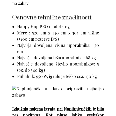
na zabavi.
Osnovne tehnične značilnosti:
Happy Hop PRO model 1017J
Mere : 520 cm x 470 cm x 305 cm višine
(+100 cm rezerve D/Š)
Najvišja dovoljena višina uporabnika: 150
cm
Največja dovoljena teža uporabnika: 68 kg
Največje dovoljeno število uporabnikov: 5
(oz. do 340 kg)
Puhalnik: 950 W, igralo je težko cca. 150 kg
Izkušnja najema igrala pri Napihnjenčkih je bila
res pozitivna. Kot pluse lahko vsekakor