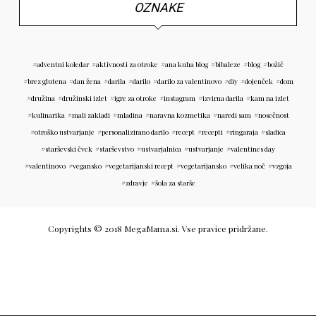
OZNAKE
adventni koledar
aktivnosti za otroke
ana kuha blog
bibaleze
blog
božič
brez glutena
dan žena
darila
darilo
darilo za valentinovo
diy
dojenček
dom
družina
družinski izlet
igre za otroke
instagram
izvirna darila
kam na izlet
kulinarika
mali zakladi
mladina
naravna kozmetika
naredi sam
nosečnost
otroško ustvarjanje
personalizirano darilo
recept
recepti
ringaraja
sladica
starševski čvek
starševstvo
ustvarjalnica
ustvarjanje
valentines day
valentinovo
vegansko
vegetarijanski recept
vegetarijansko
velika noč
vzgoja
zdravje
šola za starše
Copyrights © 2018 MegaMama.si. Vse pravice pridržane.