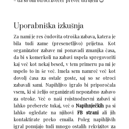
– da so bili otroci zvečer preveč utrujeni 😉
Uporabniška izkušnja
Za nami je res čudovita otroška zabava, katera je
bila tudi zame (presenetljivo) prijetna. Kot
organizator zabave mi ponavadi zmanjka časa,
da bi s komerkoli na zabavi uspela spregovoriti
kaj več kot nekaj besed, v tem primeru pa mi je
uspelo to in še več. Imela sem namreč več kot
dovolj časa za ostale goste, saj so se otroci
zabavali sami. Napihljivo igralo bi priporočala
vsem, ki si želijo organizirati nepozabno zabavo
za otroke. Več o naši rojstnodnevni zabavi si
lahko preberete
tukaj
, več o
Napihnječkih
pa si
lahko ogledate na njihovi
FB strani
ali jih
kontaktirate preko
emaila
. Poleg napihljivih
igral ponujajo tudi mnogo ostalih rekvizitov za