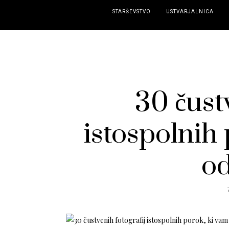
STARŠEVSTVO
USTVARJALNICA
30 čust
istospolnih
od