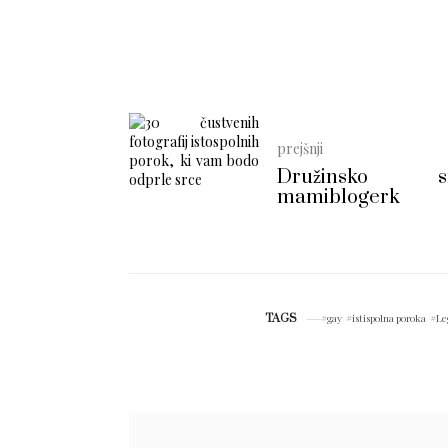
prejšnji
Družinsko sre
mamiblogerk
TAGS
gay
istispolna poroka
Le