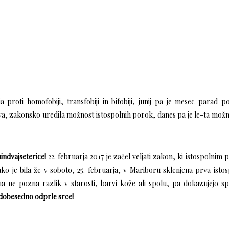
roti homofobiji, transfobiji in bifobiji, junij pa je mesec parad p
va, zakonsko uredila možnost istospolnih porok, danes pa je le-ta možn
aindvajseterice!
22. februarja 2017 je začel veljati zakon, ki istospolnim
ako je bila že v soboto, 25. februarja, v Mariboru sklenjena prva isto
 ne pozna razlik v starosti, barvi kože ali spolu, pa dokazujejo s
dobesedno odprle srce!