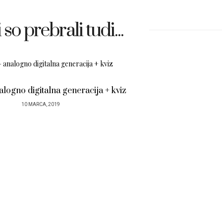
 so prebrali tudi...
logno digitalna generacija + kviz
10 MARCA, 2019