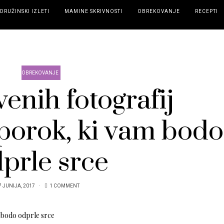
DRUŽINSKI IZLETI
MAMINE SKRIVNOSTI
OBREKOVANJE
RECEPTI
OBREKOVANJE
venih fotografij
 porok, ki vam bodo
prle srce
7 JUNIJA, 2017
1 COMMENT