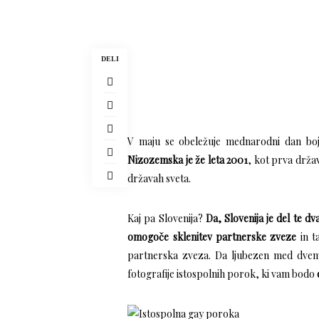
DELI
V
maju se obeležuje mednarodni dan boja p
Nizozemska je že leta 2001
, kot prva drža
državah sveta.
Kaj pa Slovenija?
Da, Slovenija je del te dv
omogoče sklenitev partnerske zveze
in t
partnerska zveza. Da ljubezen med dvema
fotografije istospolnih porok, ki vam bodo