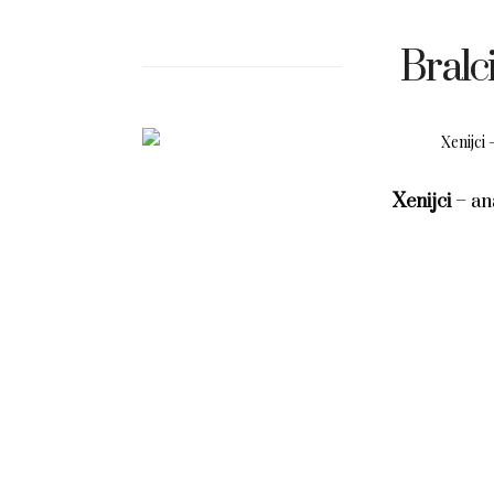
Bralci
Xenijci
– ana