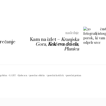
naslednje
Kam na izlet –
Kranjska
čanje
Gora,
Kekčeva dežela
,
Planica
gebitra
LGBT
ljubezen
poročne obleke
poročni kotiček
poročni prstan