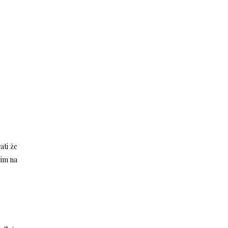
ati že
vim na