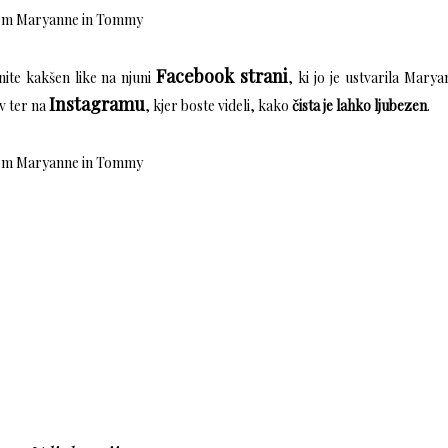
Facebook strani
nite kakšen like na njuni
, ki jo je ustvarila Mary
Instagramu
ov ter na
, kjer boste videli, kako
čista je lahko ljubezen
.