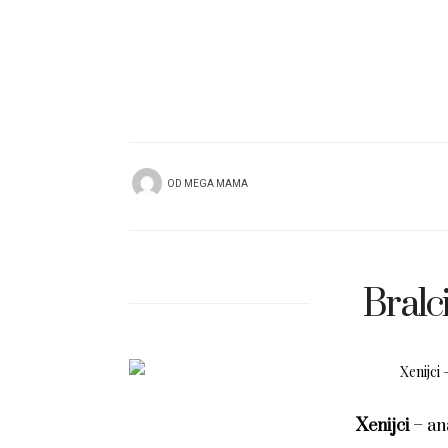
OD
MEGA MAMA
Bralci
Xenijci
– ana