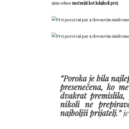
njun odnos
močnejši kot kdajkoli prej
.
“Poroka je bila najle
presenečena, ko me
dvakrat premislila
nikoli ne prepira
najboljši prijatelj.”
je