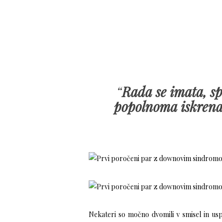
“
Rada se imata, sp
popolnoma iskrena
Nekateri so močno dvomili v smisel in u