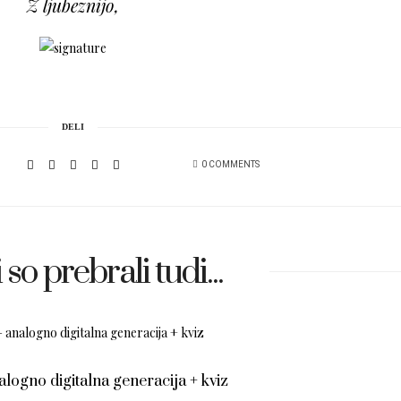
Z ljubeznijo,
DELI
0 COMMENTS
 so prebrali tudi...
logno digitalna generacija + kviz