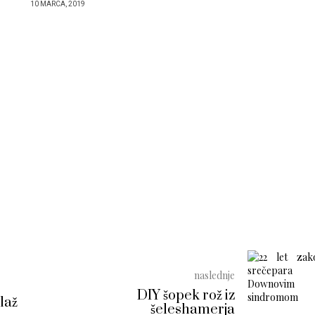
10 MARCA, 2019
naslednje
DIY šopek rož iz
laž
šeleshamerja