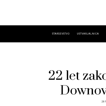
STARŠEVSTVO
USTVARJALNICA
22 let zak
Downov
28 