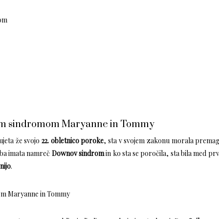
ujeta že svojo
22. obletnico poroke
, sta v svojem zakonu morala premag
. Oba imata namreč
Downov sindrom
in ko sta se poročila, sta bila med pr
nijo
.