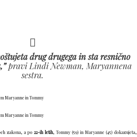
oštujeta drug drugega in sta resnično
,”
pravi Lindi Newman, Maryannena
sestra.
speh zakona, a po
22-ih letih
, Tommy (59) in Maryanne (45) dokazujeta,