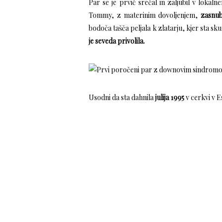
Par se je prvič srečal in zaljubil v loka
Tommy, z materinim dovoljenjem,
zasnub
bodoča tašča peljala k zlatarju, kjer sta sk
je seveda privolila.
Usodni da sta dahnila
julija 1995
v cerkvi v Es