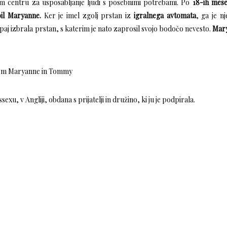
lnem centru za usposabljanje ljudi s posebnimi potrebami. Po
18-ih mese
il Maryanne.
Ker je imel zgolj prstan iz
igralnega avtomata
, ga je n
upaj izbrala prstan, s katerim je nato zaprosil svojo bodočo nevesto.
Mar
sexu, v Angliji, obdana s prijatelji in družino, ki ju je podpirala.