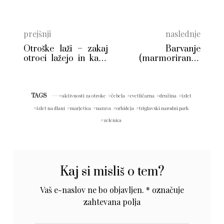
prejšnji
naslednje
Otroške laži – zakaj
Barvanje
otroci lažejo in kako
(marmoriranje)
reagirati?
velikonočnih pirhov
TAGS
aktivnosti za otroke
čebela
cvetličarna
družina
izlet
izlet na dlani
marjetica
narava
orhideja
triglavski narodni park
zelenica
Kaj si misliš o tem?
Vaš e-naslov ne bo objavljen.
*
označuje
zahtevana polja