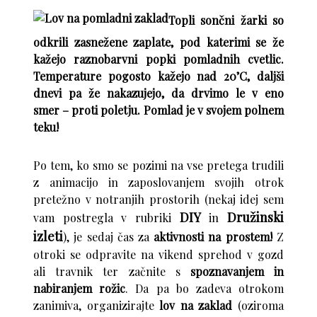
Topli sončni žarki so
odkrili zasnežene zaplate, pod katerimi se že
kažejo raznobarvni popki pomladnih cvetlic.
Temperature pogosto kažejo nad 20’C, daljši
dnevi pa že nakazujejo, da drvimo le v eno
smer – proti poletju. Pomlad je v svojem polnem
teku!
Po tem, ko smo se pozimi na vse pretega trudili
z animacijo in zaposlovanjem svojih otrok
pretežno v notranjih prostorih (nekaj idej sem
DIY
Družinski
vam postregla v rubriki
in
izleti
), je sedaj čas za
aktivnosti na prostem!
Z
otroki se odpravite na vikend sprehod v gozd
ali travnik ter začnite s
spoznavanjem in
nabiranjem rožic
. Da pa bo zadeva otrokom
zanimiva, organizirajte
lov na zaklad
(oziroma