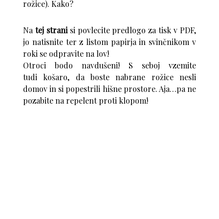
rožice). Kako?
Na
tej strani
si povlecite predlogo za tisk v PDF,
jo natisnite ter z listom papirja in svinčnikom v
roki se odpravite na lov!
Otroci bodo navdušeni! S seboj vzemite
tudi košaro, da boste nabrane rožice nesli
domov in si popestrili hišne prostore. Aja…pa ne
pozabite na repelent proti klopom!