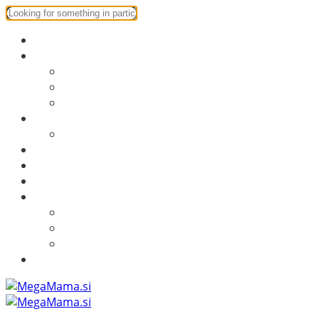
Starševstvo
Ustvarjalnica
Ustvarjalnica
DIY
Predloge za tisk
Družinski izleti
Obala ni samo Portorož
Mamine skrivnosti
Obrekovanje
Recepti
Dom
Dom
Naravna kozmetika
Testiranje izdelkov
Več o MegaMama.si