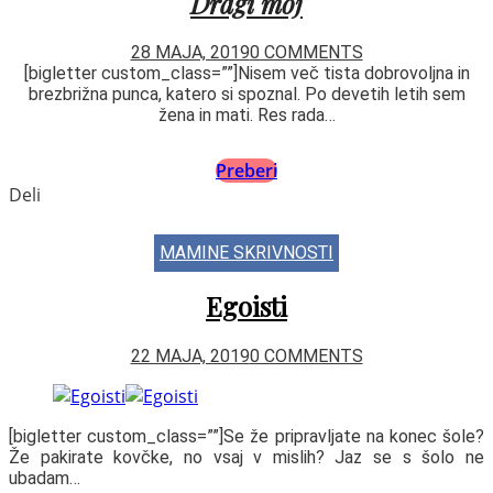
Dragi moj
28 MAJA, 2019
0 COMMENTS
[bigletter custom_class=””]Nisem več tista dobrovoljna in
brezbrižna punca, katero si spoznal. Po devetih letih sem
žena in mati. Res rada…
Preberi
Deli
MAMINE SKRIVNOSTI
Egoisti
22 MAJA, 2019
0 COMMENTS
[bigletter custom_class=””]Se že pripravljate na konec šole?
Že pakirate kovčke, no vsaj v mislih? Jaz se s šolo ne
ubadam…