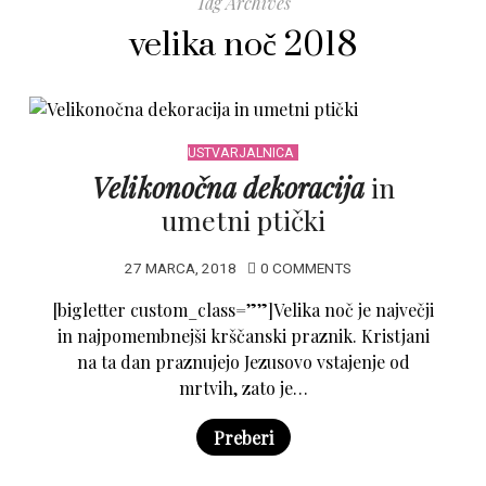
Tag Archives
velika noč 2018
USTVARJALNICA
Velikonočna dekoracija
in
umetni ptički
27 MARCA, 2018
0 COMMENTS
[bigletter custom_class=””]Velika noč je največji
in najpomembnejši krščanski praznik. Kristjani
na ta dan praznujejo Jezusovo vstajenje od
mrtvih, zato je…
Preberi