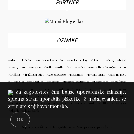
PARTNER
OZNAKE
adventni koledar
aktivnosti za otroke
ana kuha blog
bibaleze
blog
božič
brez glutena
dan žena
darila
darilo
darilo za valentinovo
diy
dojenček
dom
družina
družinski izlet
igre za otroke
instagram
izvirna darila
kam na izlet
kulinarika
mali zakladi
mladina
naravna kozmetika
naredi sam
nosečnost
otroško ustvarjanje
personalizirano darilo
recept
recepti
ringaraja
sladica
Za zagotovitev čim boljše uporabniške izkušnje,
starševski čvek
starševstvo
ustvarjalnica
ustvarjanje
valentines day
spletna stran uporablja piškotke. Z nadaljevanjem se
valentinovo
vegansko
vegetarijanski recept
vegetarijansko
velika noč
vzgoja
strinjate z njihovo uporabo.
zdravje
šola za starše
OK
Copyrights © 2018 MegaMama.si. Vse pravice pridržane.