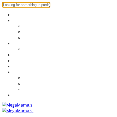
Starševstvo
Ustvarjalnica
Ustvarjalnica
DIY
Predloge za tisk
Družinski izleti
Obala ni samo Portorož
Mamine skrivnosti
Obrekovanje
Recepti
Dom
Dom
Naravna kozmetika
Testiranje izdelkov
Več o MegaMama.si