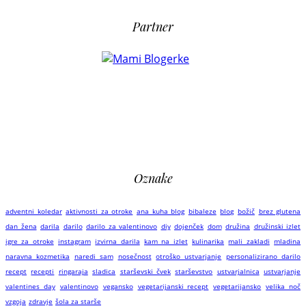
Partner
Oznake
adventni koledar
aktivnosti za otroke
ana kuha blog
bibaleze
blog
božič
brez glutena
dan žena
darila
darilo
darilo za valentinovo
diy
dojenček
dom
družina
družinski izlet
igre za otroke
instagram
izvirna darila
kam na izlet
kulinarika
mali zakladi
mladina
naravna kozmetika
naredi sam
nosečnost
otroško ustvarjanje
personalizirano darilo
recept
recepti
ringaraja
sladica
starševski čvek
starševstvo
ustvarjalnica
ustvarjanje
valentines day
valentinovo
vegansko
vegetarijanski recept
vegetarijansko
velika noč
vzgoja
zdravje
šola za starše