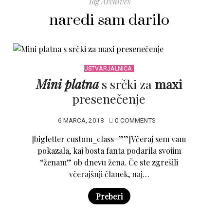
Tag Archives
naredi sam darilo
USTVARJALNICA
Mini platna
s srčki za
maxi
presenečenje
6 MARCA, 2018
0 COMMENTS
[bigletter custom_class=””]Včeraj sem vam
pokazala, kaj bosta fanta podarila svojim
“ženam” ob dnevu žena. Če ste zgrešili
včerajšnji članek, naj…
Preberi