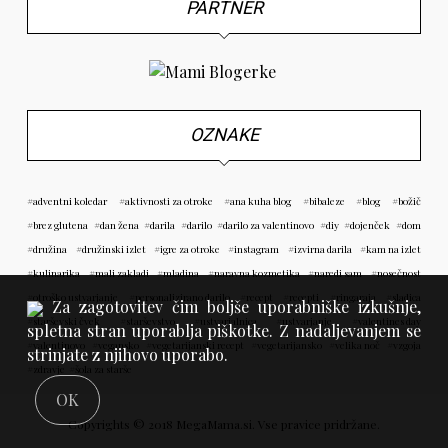
PARTNER
OZNAKE
adventni koledar
aktivnosti za otroke
ana kuha blog
bibaleze
blog
božič
brez glutena
dan žena
darila
darilo
darilo za valentinovo
diy
dojenček
dom
družina
družinski izlet
igre za otroke
instagram
izvirna darila
kam na izlet
kulinarika
mali zakladi
mladina
naravna kozmetika
naredi sam
nosečnost
otroško ustvarjanje
personalizirano darilo
recept
recepti
ringaraja
sladica
Za zagotovitev čim boljše uporabniške izkušnje,
starševski čvek
starševstvo
ustvarjalnica
ustvarjanje
valentines day
spletna stran uporablja piškotke. Z nadaljevanjem se
valentinovo
vegansko
vegetarijanski recept
vegetarijansko
velika noč
vzgoja
strinjate z njihovo uporabo.
zdravje
šola za starše
OK
Copyrights © 2018 MegaMama.si. Vse pravice pridržane.