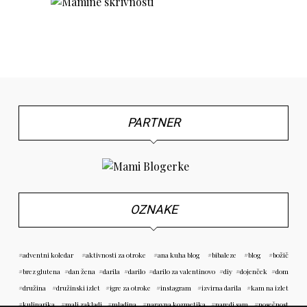
PARTNER
OZNAKE
adventni koledar
aktivnosti za otroke
ana kuha blog
bibaleze
blog
božič
brez glutena
dan žena
darila
darilo
darilo za valentinovo
diy
dojenček
dom
družina
družinski izlet
igre za otroke
instagram
izvirna darila
kam na izlet
kulinarika
mali zakladi
mladina
naravna kozmetika
naredi sam
nosečnost