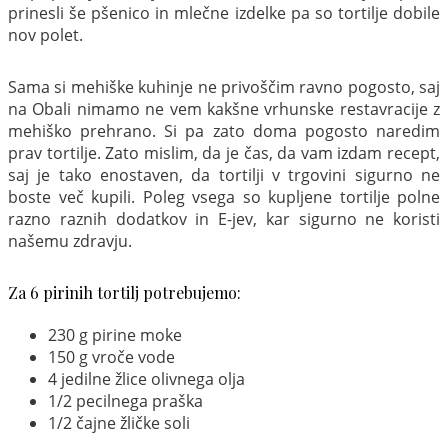
prinesli še pšenico in mlečne izdelke pa so tortilje dobile
nov polet.
Sama si mehiške kuhinje ne privoščim ravno pogosto, saj
na Obali nimamo ne vem kakšne vrhunske restavracije z
mehiško prehrano. Si pa zato doma pogosto naredim
prav tortilje. Zato mislim, da je čas, da vam izdam recept,
saj je tako enostaven, da tortilji v trgovini sigurno ne
boste več kupili. Poleg vsega so kupljene tortilje polne
razno raznih dodatkov in E-jev, kar sigurno ne koristi
našemu zdravju.
Za 6 pirinih tortilj potrebujemo:
230 g pirine moke
150 g vroče vode
4 jedilne žlice olivnega olja
1/2 pecilnega praška
1/2 čajne žličke soli