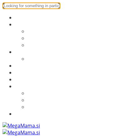
Starševstvo
Ustvarjalnica
Ustvarjalnica
DIY
Predloge za tisk
Družinski izleti
Obala ni samo Portorož
Mamine skrivnosti
Obrekovanje
Recepti
Dom
Dom
Naravna kozmetika
Testiranje izdelkov
Več o MegaMama.si