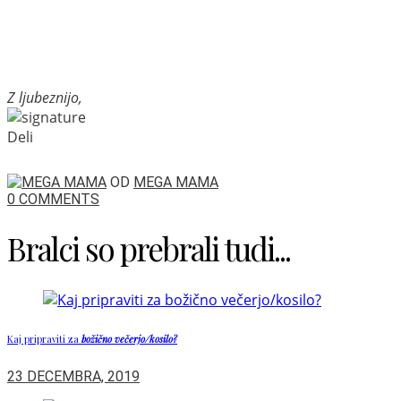
Z ljubeznijo,
Deli
OD
MEGA MAMA
0 COMMENTS
Bralci so prebrali tudi...
Kaj pripraviti za
božično večerjo/kosilo?
23 DECEMBRA, 2019