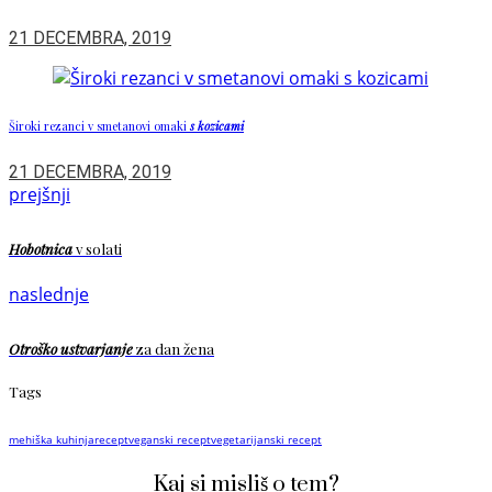
21 DECEMBRA, 2019
Široki rezanci v smetanovi omaki
s kozicami
21 DECEMBRA, 2019
prejšnji
Hobotnica
v solati
naslednje
Otroško ustvarjanje
za dan žena
Tags
mehiška kuhinja
recept
veganski recept
vegetarijanski recept
Kaj si misliš o tem?