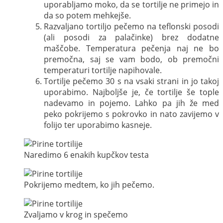
uporabljamo moko, da se tortilje ne primejo in
da so potem mehkejše.
Razvaljano tortiljo pečemo na teflonski posodi
(ali posodi za palačinke) brez dodatne
maščobe. Temperatura pečenja naj ne bo
premočna, saj se vam bodo, ob premočni
temperaturi tortilje napihovale.
Tortilje pečemo 30 s na vsaki strani in jo takoj
uporabimo. Najboljše je, če tortilje še tople
nadevamo in pojemo. Lahko pa jih že med
peko pokrijemo s pokrovko in nato zavijemo v
folijo ter uporabimo kasneje.
Naredimo 6 enakih kupčkov testa
Pokrijemo medtem, ko jih pečemo.
Zvaljamo v krog in spečemo