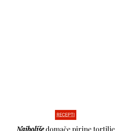
RECEPTI
Najboljše
domače pirine tortilje