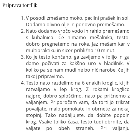
Priprava tortilji:
V posodi zmešamo moko, pecilni prašek in sol.
Dodamo olivno olje in ponovno premešamo.
Nato dodamo vročo vodo in rahlo premešamo
s kuhalnico. Če nimamo mešalnika, testo
dobro pregnetemo na roke. Jaz mešam kar v
multipraktiku in sicer približno 10 minut.
Ko je testo končano, ga zavijemo v folijo in ga
damo počivati za kakšno uro v hladilnik. V
koliko pa se nam mudi ne bo nič narobe, če jih
takoj pripravimo.
Testo nato razdelimo na 6 enakih kroglic, ki jih
razvaljamo v lep krog. Z rokami kroglico
najprej dobro sploščimo, nato pa pričnemo z
valjanjem. Priporočam vam, da tortiljo trikrat
povaljate, malo pomokate in obrnete za nekaj
stopinj. Tako nadaljujete, da dobite popoln
krog. Vsake toliko časa, testo tudi obrnite, da
valjate po obeh straneh. Pri valjanju