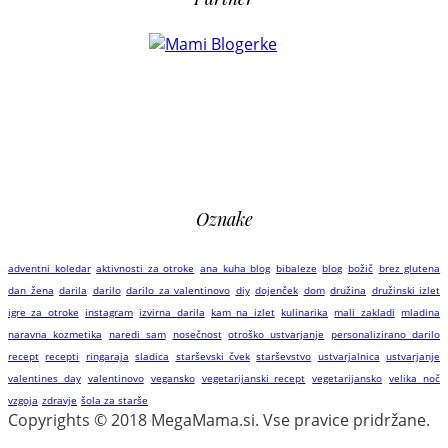
Oznake
adventni koledar
aktivnosti za otroke
ana kuha blog
bibaleze
blog
božič
brez glutena
dan žena
darila
darilo
darilo za valentinovo
diy
dojenček
dom
družina
družinski izlet
igre za otroke
instagram
izvirna darila
kam na izlet
kulinarika
mali zakladi
mladina
naravna kozmetika
naredi sam
nosečnost
otroško ustvarjanje
personalizirano darilo
recept
recepti
ringaraja
sladica
starševski čvek
starševstvo
ustvarjalnica
ustvarjanje
valentines day
valentinovo
vegansko
vegetarijanski recept
vegetarijansko
velika noč
vzgoja
zdravje
šola za starše
Copyrights © 2018 MegaMama.si. Vse pravice pridržane.