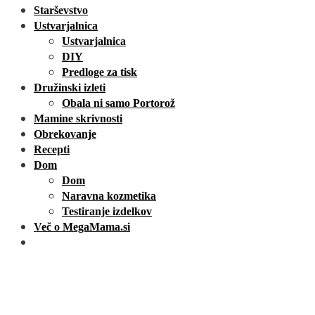
Starševstvo
Ustvarjalnica
Ustvarjalnica
DIY
Predloge za tisk
Družinski izleti
Obala ni samo Portorož
Mamine skrivnosti
Obrekovanje
Recepti
Dom
Dom
Naravna kozmetika
Testiranje izdelkov
Več o MegaMama.si