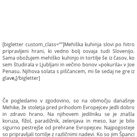
[bigletter custom_class=””]Mehiška kuhinja slovi po hitro
pripravljeni hrani, ki vedno bolj osvaja tudi Slovenijo.
Sama obožujem mehiško kuhinjo in tortilje še iz časov, ko
sem študirala v Ljubljani in večino bonov »pokurila« v Joe
Penasu. Njihova solata s piščancem, mi še sedaj ne gre iz
glav
e
.
[/bigletter]
Če pogledamo v zgodovino, so na območju današnje
Mehike, že stoletja pred prihodom Evropejcev jedli dobro
in zdravo hrano. Na njihovem jedilniku se je znašla
koruza, fižol, paradižnik, zelenjava in meso, kar je bilo
sigurno pestrejše od prehrane Evropejcev. Najpogosteje
so pripravljali tortilje z različnimi nadevi. Ko so jim Španci