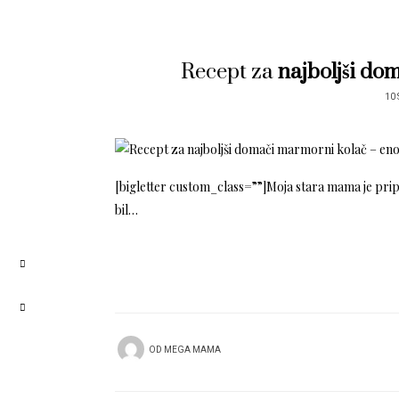
Recept za
najboljši do
10 
[bigletter custom_class=””]Moja stara mama je pripra
bil…
OD
MEGA MAMA