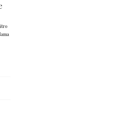
e
itro
 Sama