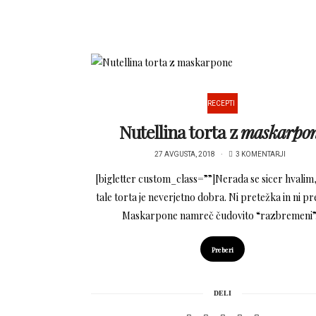
RECEPTI
Nutellina torta z
maskarpo
27 AVGUSTA, 2018
3 KOMENTARJI
[bigletter custom_class=””]Nerada se sicer hvali
tale torta je neverjetno dobra. Ni pretežka in ni pr
Maskarpone namreč čudovito “razbremeni
Preberi
DELI