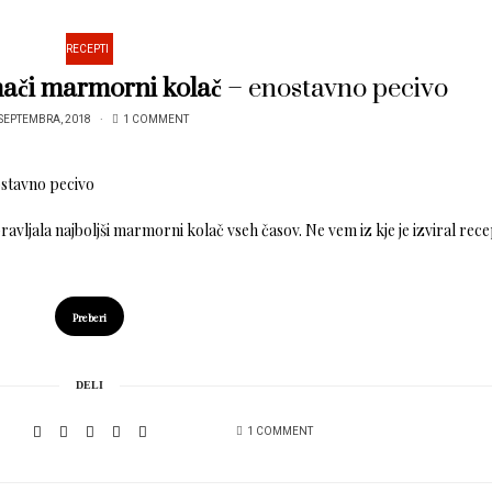
RECEPTI
mači marmorni kolač
– enostavno pecivo
SEPTEMBRA, 2018
1 COMMENT
vljala najboljši marmorni kolač vseh časov. Ne vem iz kje je izviral rece
Preberi
DELI
1 COMMENT