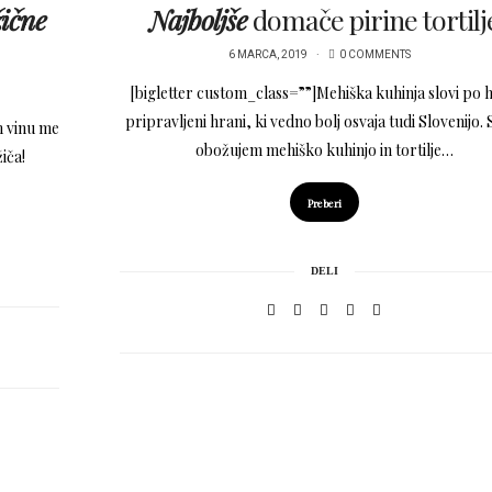
žične
Najboljše
domače pirine tortilj
6 MARCA, 2019
0 COMMENTS
[bigletter custom_class=””]Mehiška kuhinja slovi po h
pripravljeni hrani, ki vedno bolj osvaja tudi Slovenijo.
m vinu me
obožujem mehiško kuhinjo in tortilje…
žiča!
Preberi
DELI