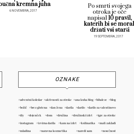
bučna kremna juha
Po smrti svojega
otroka je oče
6 NOVEMBRA, 2017
napisal
10 pravil,
katerih bi se moral
držati vsi starši
19 SEPTEMBRA, 2017
OZNAKE
adventni koledar
aktivnosti za otroke
ana kuha blog
bibaleze
blog
božič
brez glutena
dan žena
darila
darilo
darilo za valentinovo
diy
dojenček
dom
družina
družinski izlet
igre za otroke
instagram
izvirna darila
kam na izlet
kulinarika
mali zakladi
mladina
naravna kozmetika
naredi sam
nosečnost