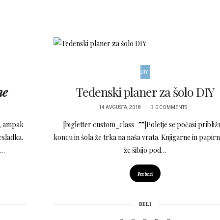
DIY
ne
Tedenski planer za šolo DIY
14 AVGUSTA, 2018
0 COMMENTS
m, ampak
[bigletter custom_class=””]Poletje se počasi približ
esladka.
koncu in šola že trka na naša vrata. Knjigarne in papirn
”…
že šibijo pod…
Preberi
DELI