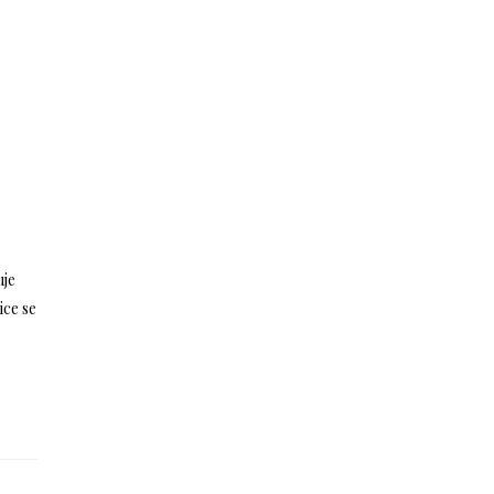
uje
ice se