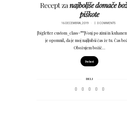
Recept za
najboljše domače bo
piškote
16 DECEMBRA, 2019
0 COMMENTS
[bigletter custom_class=””]Vonj po zimi in kuhane
je opomnil, da je moj najljubši čas že tu. Čas bo
Obožujem božič…
Preberi
DELI