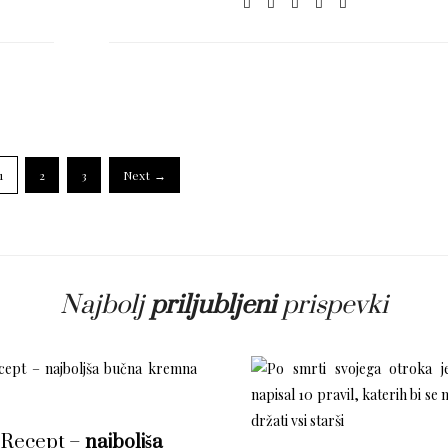
1
2
3
Next →
Najbolj
priljubljeni
prispevki
Recept –
najboljša